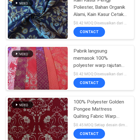
Kain Kasur Pengji
Poliester, Bahan Organik
Alami, Kain Kasur Cetak
Rajutan Warp
$0.42 MOQ:Disesuaikan dari 1000m untuk setiap pola
CONTACT
Pabrik langsung
memasok 100%
polyester warp rajutan
kain kasur dicetak, kain
$0.42 MOQ:Disesuaikan dari 1000 meter per desain
dicetak bubuk emas
CONTACT
100% Polyester Golden
Pongee Mattress
Quilting Fabric Warp
Knitting Printing
$0.45 MOQ:Setiap desain dimulai dari 1000 meter
CONTACT