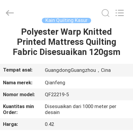
85gsm
pemasok.
Copyright
©
2021
Kain Quilting Kasur
-
2025
Guangzhou
Polyester Warp Knitted
RUMAH
Qianfeng
Print
Printed Mattress Quilting
Co.,
Ltd..
All
PRODUK
Fabric Disesuaikan 120gsm
Rights
Reserved.
Developed
by
ECER
TAMPILAN
Tempat asal:
GuangdongGuangzhou，Cina
VR
Nama merek:
Qianfeng
Nomor model:
QF22219-5
TENTANG
Kuantitas min
Disesuaikan dari 1000 meter per
KAMI
Order:
desain
Harga:
0.42
TUR