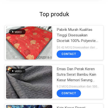
Top produk
Pabrik Murah Kualitas
Tinggi Disesuaikan
Dicetak 100% Polyester
TRICOT Mattress Fabric
$0.42 MOQ:Disesuaikan dari 1000 meter per desain
CONTACT
Emas Dan Perak Keren
Sutra Serat Bambu Kain
Kasur Memori Sarung
Bantal Bahan Graphene
9.2 MOQ:Disesuaikan dari 500m untuk setiap desain
CONTACT