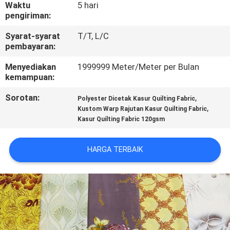
PABRIK
Waktu
5 hari
pengiriman:
Syarat-syarat
T/T, L/C
KONTROL
pembayaran:
KUALITAS
Menyediakan
1999999 Meter/Meter per Bulan
kemampuan:
HUBUNGI
Sorotan:
,
Polyester Dicetak Kasur Quilting Fabric
KAMI
,
Kustom Warp Rajutan Kasur Quilting Fabric
Kasur Quilting Fabric 120gsm
BERITA
HARGA TERBAIK
PERMINTAAN
PENAWARAN
SITEMAP