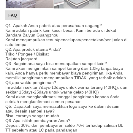
FAQ
Q1: Apakah Anda pabrik atau perusahaan dagang?
Kami adalah pabrik kain kasur besar, Kami berada di dekat
Bandara Baiyun Guangzhou
Kami mengumpulkan tenun/pencelupan/pencetakan/penjualan di
satu tempat
Q2: Apa produk utama Anda?
Triko / Pongee / Disikat
Rajutan jacquard
Q3: Bagaimana saya bisa mendapatkan sampel kain?
Kami akan mengirimkan sampel kurang dari 1.0kg tanpa biaya
kain, Anda hanya perlu membayar biaya pengiriman, jika Anda
memiliki pengiriman mengumpulkan TIDAK, yang terbaik adalah
Q4;apa waktu pengiriman?
Ini adalah sekitar 7days-10days untuk warna terang (40HQ), dan
sekitar 15days-25days untuk warna gelap (40HQ)
Kami akan mengkonfirmasi tanggal pengiriman kepada Anda
setelah mengkonfirmasi semua pesanan
Q5: Dapatkah saya memasukkan logo saya ke dalam desain
atau desain sampel saya?
Bisa, caranya sangat mudah
Q6: Apa istilah pembayaran Anda?
Deposit 30%, dan pembayaran saldo 70% terhadap salinan BL
TT sebelum atau LC pada pandangan