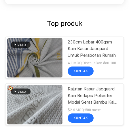
Top produk
230cm Lebar 400gsm
Kain Kasur Jacquard
Untuk Perabotan Rumah
4.1 MOQ:Disesuaikan dari 1000M
KONTAK
Rajutan Kasur Jacquard
Kain Berlapis Poliester
Modal Serat Bambu Kain
Bantal Memori
$2.6 MOQ:500 meter
KONTAK