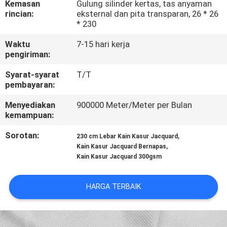
Kemasan
Gulung silinder kertas, tas anyaman
PABRIK
rincian:
eksternal dan pita transparan, 26 * 26
* 230
KONTROL
Waktu
7-15 hari kerja
KUALITAS
pengiriman:
Syarat-syarat
T/T
pembayaran:
HUBUNGI
KAMI
Menyediakan
900000 Meter/Meter per Bulan
kemampuan:
Sorotan:
,
BERITA
230 cm Lebar Kain Kasur Jacquard
,
Kain Kasur Jacquard Bernapas
Kain Kasur Jacquard 300gsm
PERMINTAAN
PENAWARAN
HARGA TERBAIK
SITEMAP