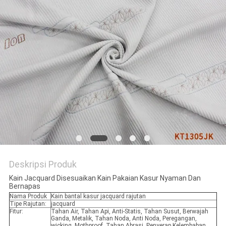
PRIVACY
POLICY
Deskripsi Produk
Kain Jacquard Disesuaikan Kain Pakaian Kasur Nyaman Dan
Bernapas
Nama Produk
Kain bantal kasur jacquard rajutan
Tipe Rajutan:
jacquard
Fitur:
Tahan Air, Tahan Api, Anti-Statis, Tahan Susut, Berwajah
Ganda, Metalik, Tahan Noda, Anti Noda, Peregangan,
wicking, Mothproof, Tahan Abrasi, Penyerap Kelembaban,