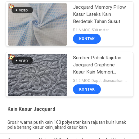
Jacquard Memory Pillow
Kasur Lateks Kain
Berdetak Tahan Susut
$1.6 MOQ:500 meter
KONTAK
Sumber Pabrik Rajutan
Jacquard Graphene
Kasur Kain Memori
Lateks Bantal Kain
$2.2 MOQ:Dapat disesuaikan melalui negosiasi
KONTAK
Kain Kasur Jacquard
Grosir warna putih kain 100 polyester kain rajutan kulit lunak
pola benang kasur kain jakard kasur kain