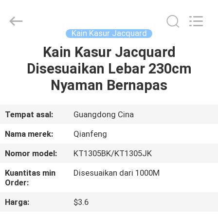
Qianfeng
Print
Co.,
Ltd..
All
Kain Kasur Jacquard
Rights
Reserved.
Developed
Kain Kasur Jacquard
RUMAH
by
ECER
Disesuaikan Lebar 230cm
PRODUK
Nyaman Bernapas
TAMPILAN
Tempat asal:
Guangdong Cina
VR
Nama merek:
Qianfeng
Nomor model:
KT1305BK/KT1305JK
TENTANG
Kuantitas min
Disesuaikan dari 1000M
KAMI
Order:
Harga:
$3.6
TUR