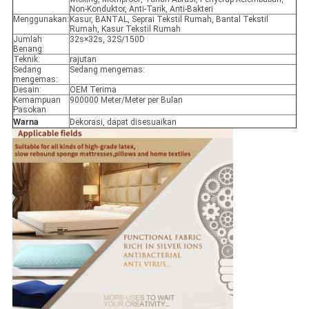
Non-Konduktor, Anti-Tarik, Anti-Bakteri
Menggunakan:
Kasur, BANTAL, Seprai Tekstil Rumah, Bantal Tekstil
Rumah, Kasur Tekstil Rumah
Jumlah
32s×32s, 32S/150D
Benang:
Teknik:
rajutan
Sedang
Sedang mengemas:
mengemas:
Desain:
OEM Terima
Kemampuan
900000 Meter/Meter per Bulan
Pasokan
Warna
Dekorasi, dapat disesuaikan