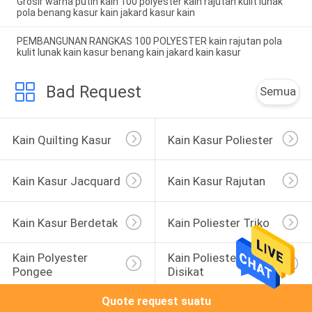
Grosir warna putih kain 100 polyester kain rajutan kulit lunak
pola benang kasur kain jakard kasur kain
PEMBANGUNAN RANGKAS 100 POLYESTER kain rajutan pola
kulit lunak kain kasur benang kain jakard kain kasur
Bad Request
Semua
Kain Quilting Kasur
Kain Kasur Poliester
Kain Kasur Jacquard
Kain Kasur Rajutan
Kain Kasur Berdetak
Kain Poliester Triko
Kain Polyester 
Kain Poliester 
Pongee
Disikat
Quote request suatu